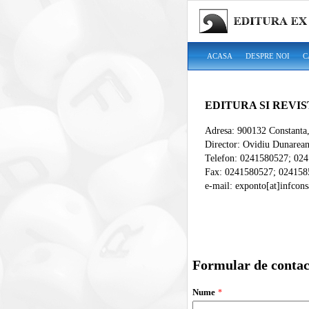
ACASA
DESPRE NOI
C
EDITURA SI REVI
Adresa: 900132 Constanta, 
Director: Ovidiu Dunarea
Telefon: 0241580527; 02
Fax: 0241580527; 024158
e-mail: exponto[at]infcons
Formular de contac
Nume
*