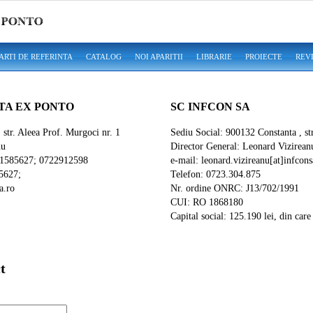
ARTI DE REFERINTA
CATALOG
NOI APARITII
LIBRARIE
PROIECTE
REV
STA EX PONTO
SC INFCON SA
str. Aleea Prof. Murgoci nr. 1
Sediu Social: 900132 Constanta , st
nu
Director General: Leonard Vizirean
41585627; 0722912598
e-mail: leonard.vizireanu[at]infcons
5627;
Telefon: 0723.304.875
a.ro
Nr. ordine ONRC: J13/702/1991
CUI: RO 1868180
Capital social: 125.190 lei, din care
t