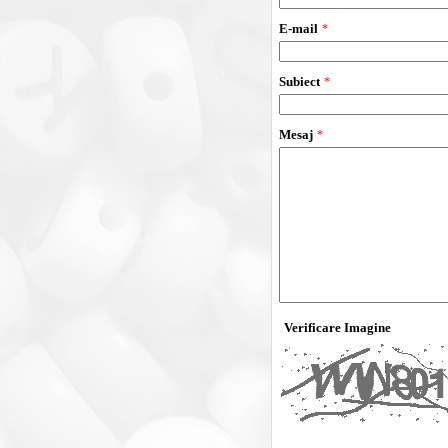
E-mail
*
Subiect
*
Mesaj
*
Verificare Imagine