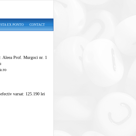
ISTA EX PONTO
CONTACT
r. Aleea Prof. Murgoci nr. 1
u
a.ro
 efectiv varsat: 125.190 lei